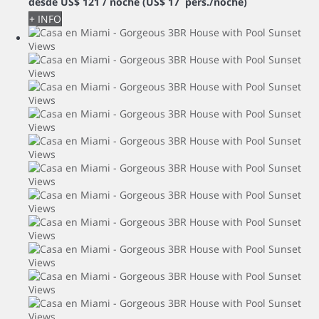
desde
US$ 121
/ noche
(US$ 17 pers./noche)
+ INFO